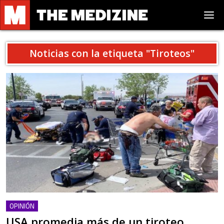
Noticias con la etiqueta "
Tiroteos
"
OPINIÓN
USA promedia más de un tiroteo