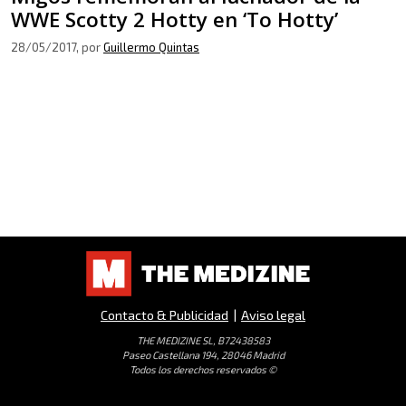
WWE Scotty 2 Hotty en ‘To Hotty’
28/05/2017
, por
Guillermo Quintas
Contacto & Publicidad
|
Aviso legal
THE MEDIZINE SL, B72438583
Paseo Castellana 194, 28046 Madrid
Todos los derechos reservados ©