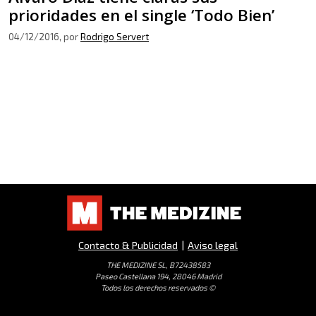
prioridades en el single ‘Todo Bien’
04/12/2016
, por
Rodrigo Servert
Contacto & Publicidad
|
Aviso legal
THE MEDIZINE SL, B72438583
Paseo Castellana 194, 28046 Madrid
Todos los derechos reservados ©