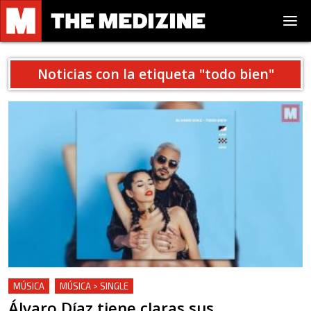
Noticias con la etiqueta "
todo bien
"
MÚSICA
MÚSICA > SINGLE
Álvaro Díaz tiene claras sus