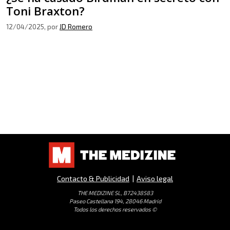
Toni Braxton?
12/04/2025
, por
JD Romero
Contacto & Publicidad
|
Aviso legal
THE MEDIZINE SL, B72438583
Paseo Castellana 194, 28046 Madrid
Todos los derechos reservados ©