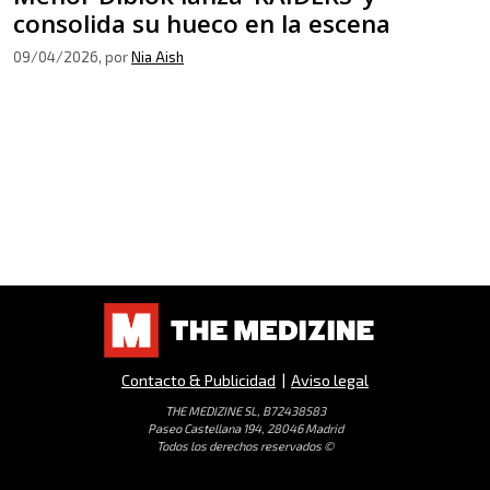
consolida su hueco en la escena
09/04/2026
, por
Nia Aish
Contacto & Publicidad
|
Aviso legal
THE MEDIZINE SL, B72438583
Paseo Castellana 194, 28046 Madrid
Todos los derechos reservados ©