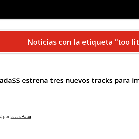
Noticias con la etiqueta "
too lit
ada$$ estrena tres nuevos tracks para im
7
, por
Lucas Patxi