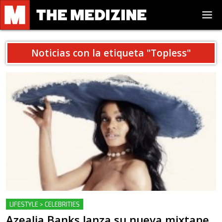
Noticias con la etiqueta "
Topless
"
LIFESTYLE > CELEBRITIES
Azealia Banks lanza su nueva mixtape