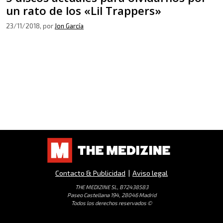
un rato de los «Lil Trappers»
23/11/2018
, por
Jon García
Contacto & Publicidad
|
Aviso legal
THE MEDIZINE SL, B72438583
Paseo Castellana 194, 28046 Madrid
Todos los derechos reservados ©