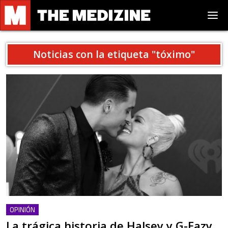
Noticias con la etiqueta "
tóximo
"
OPINIÓN
La trágica historia de Halsey y G-Eazy,