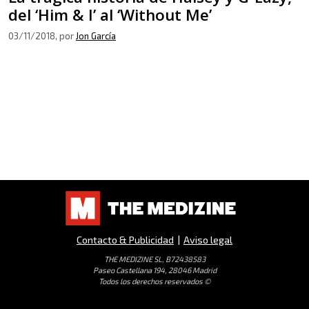
del ‘Him & I’ al ‘Without Me’
03/11/2018
, por
Jon García
Contacto & Publicidad
|
Aviso legal
THE MEDIZINE SL, B72438583
Paseo Castellana 194, 28046 Madrid
Todos los derechos reservados ©