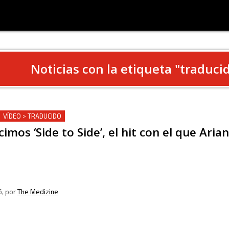
Noticias con la etiqueta "
traduci
VÍDEO > TRADUCIDO
imos ‘Side to Side’, el hit con el que Ari
6
, por
The Medizine