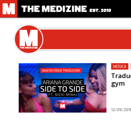
MÚSICA
Traduc
gym
12/09/201