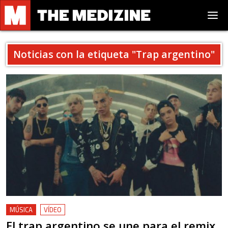
Noticias con la etiqueta "
Trap argentino
"
MÚSICA
VÍDEO
El trap argentino se une para el remix