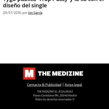
diseño del single
29/07/2016
, por
Jon García
Contacto & Publicidad
|
Aviso legal
THE MEDIZINE SL, B72438583
Paseo Castellana 194, 28046 Madrid
Todos los derechos reservados ©