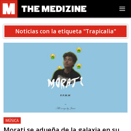
Noticias con la etiqueta "
Trapicalia
"
MÚSICA
Morati se adueña de la galaxia en su