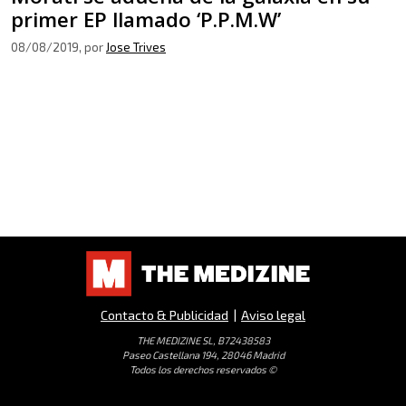
primer EP llamado ‘P.P.M.W’
08/08/2019
, por
Jose Trives
Contacto & Publicidad
|
Aviso legal
THE MEDIZINE SL, B72438583
Paseo Castellana 194, 28046 Madrid
Todos los derechos reservados ©