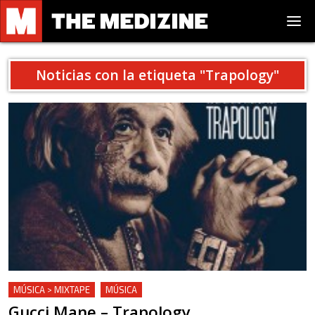
Noticias con la etiqueta "
Trapology
"
MÚSICA > MIXTAPE
MÚSICA
Gucci Mane – Trapology