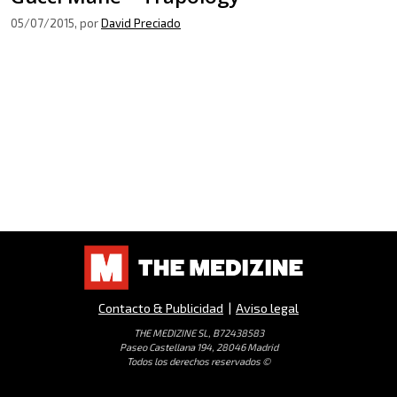
05/07/2015
, por
David Preciado
Contacto & Publicidad
|
Aviso legal
THE MEDIZINE SL, B72438583
Paseo Castellana 194, 28046 Madrid
Todos los derechos reservados ©