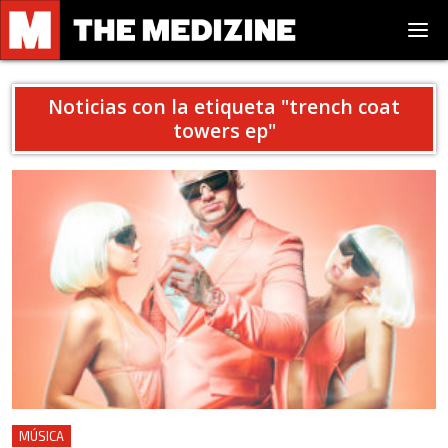
Noticias con la etiqueta "
trench coat
towers ep
"
MÚSICA