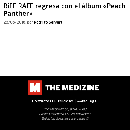
RiFF RAFF regresa con el álbum «Peach
Panther»
26/06/2016
, por
Rodrigo Servert
Contacto & Publicidad
|
Aviso legal
THE MEDIZINE SL, B72438583
Paseo Castellana 194, 28046 Madrid
Todos los derechos reservados ©