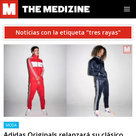
Noticias con la etiqueta "
tres rayas
"
MODA
Adidas Originals relanzará su clásico