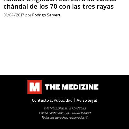
chándal de los 70 con las tres rayas
01/04/2017
, por
Rodrigo Servert
Contacto & Publicidad
|
Aviso legal
THE MEDIZINE SL, B72438583
Paseo Castellana 194, 28046 Madrid
Todos los derechos reservados ©