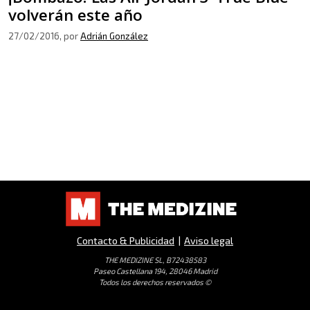
volverán este año
27/02/2016
, por
Adrián González
Contacto & Publicidad
|
Aviso legal
THE MEDIZINE SL, B72438583
Paseo Castellana 194, 28046 Madrid
Todos los derechos reservados ©