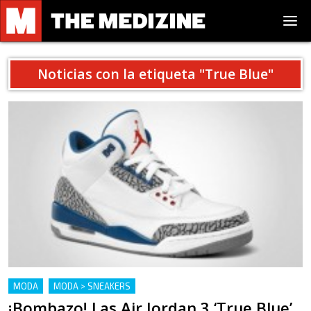
Noticias con la etiqueta "
True Blue
"
MODA
MODA > SNEAKERS
¡Bombazo! Las Air Jordan 3 ‘True Blue’