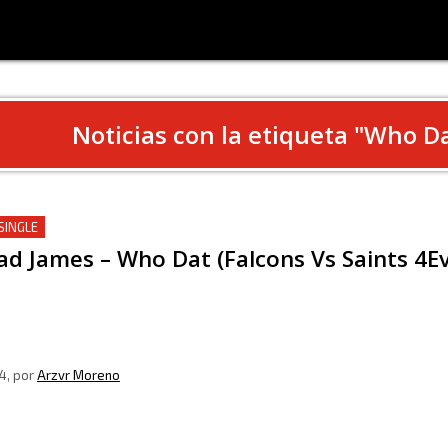
Noticias con la etiqueta "
Who D
SINGLE
ad James – Who Dat (Falcons Vs Saints 4Ev
4
, por
Arzvr Moreno