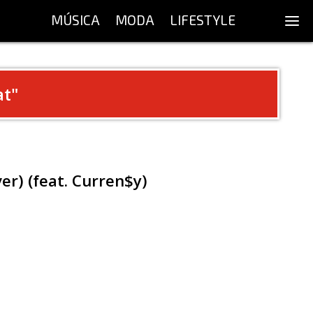
MÚSICA
MODA
LIFESTYLE
at
"
er) (feat. Curren$y)