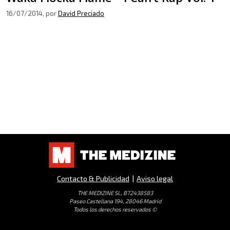
16/07/2014
, por
David Preciado
Contacto & Publicidad
|
Aviso legal
THE MEDIZINE SL, B72438583
Paseo Castellana 194, 28046 Madrid
Todos los derechos reservados ©