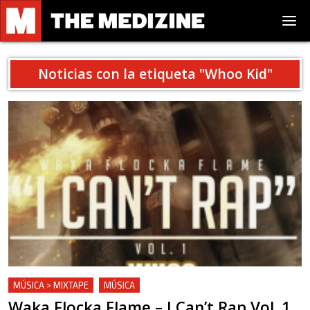
Noticias con la etiqueta "
Whoo Kid
"
MÚSICA > MIXTAPE
MÚSICA
Waka Flocka Flame – I Can’t Rap Vol. 1