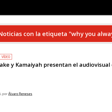
Noticias con la etiqueta "
why you alway
VÍDEO
rake y Kamaiyah presentan el audiovisual
6
, por
Álvaro Reneses