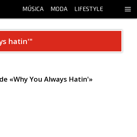
MÚSICA
MODA
LIFESTYLE
s hatin'
"
 de «Why You Always Hatin'»