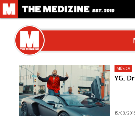
MÚSICA
YG, D
15/08/201