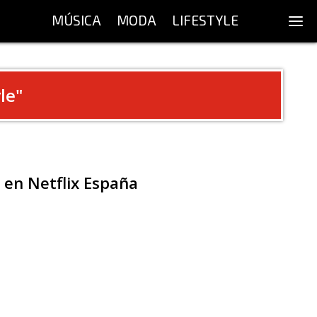
MÚSICA
MODA
LIFESTYLE
le
"
 en Netflix España