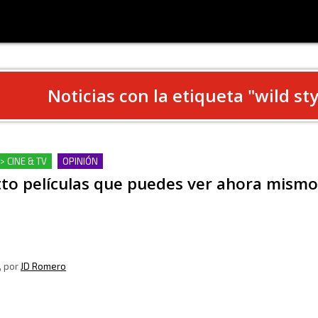
Noticias con la etiqueta "
wild sty
> CINE & TV
OPINIÓN
to películas que puedes ver ahora mismo
, por
JD Romero