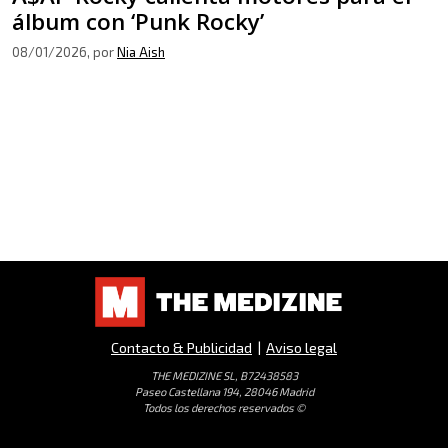
álbum con ‘Punk Rocky’
08/01/2026
, por
Nia Aish
Contacto & Publicidad
|
Aviso legal
THE MEDIZINE SL, B72438583
Paseo Castellana 194, 28046 Madrid
Todos los derechos reservados ©