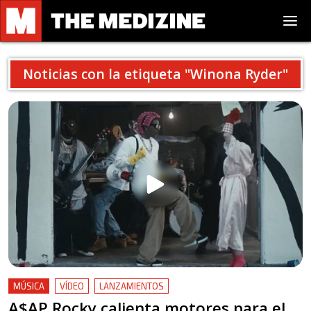
Noticias con la etiqueta "
Winona Ryder
"
MÚSICA
VÍDEO
LANZAMIENTOS
A$AP Rocky calienta motores para el