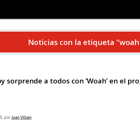
Noticias con la etiqueta "
woah
by sorprende a todos con ‘Woah’ en el pr
0
, por
Juan Villain