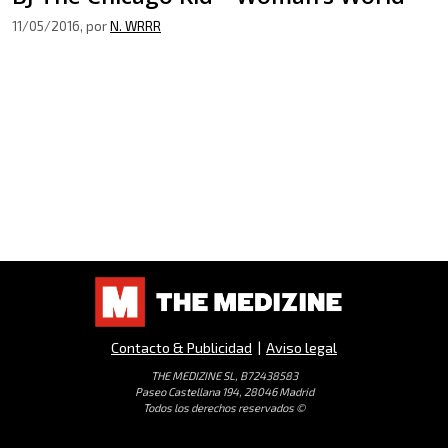
11/05/2016
, por
N. WRRR
Contacto & Publicidad
|
Aviso legal
THE MEDIZINE SL, B72438583
Paseo Castellana 194, 28046 Madrid
Todos los derechos reservados ©