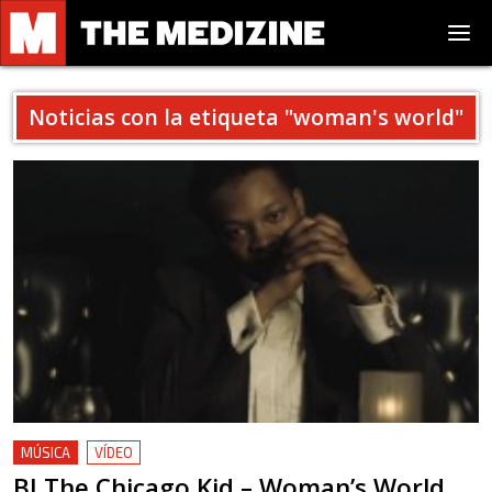
Noticias con la etiqueta "
woman's world
"
MÚSICA
VÍDEO
BJ The Chicago Kid – Woman’s World