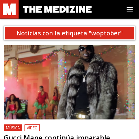
Noticias con la etiqueta "
woptober
"
MÚSICA
VÍDEO
Gucci Mane continúa imparable