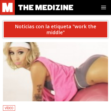
Noticias con la etiqueta "
work the
middle
"
VÍDEO