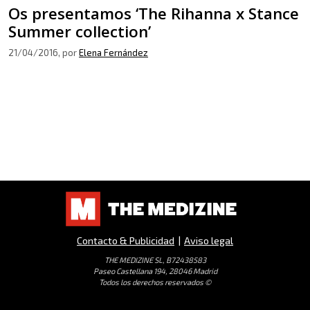
Os presentamos ‘The Rihanna x Stance
Summer collection’
21/04/2016
, por
Elena Fernández
Contacto & Publicidad
|
Aviso legal
THE MEDIZINE SL, B72438583
Paseo Castellana 194, 28046 Madrid
Todos los derechos reservados ©