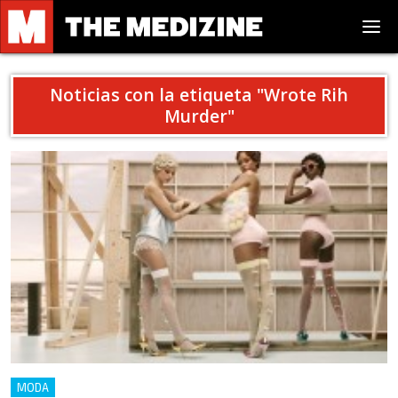
Noticias con la etiqueta "
Wrote Rih
Murder
"
MODA