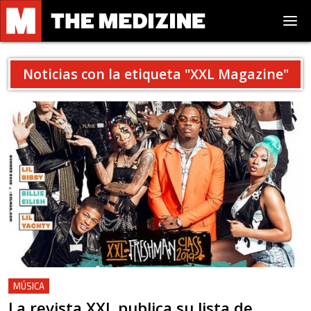
Noticias con la etiqueta "
XXL Magazine
"
MÚSICA
La revista XXL publica su lista de