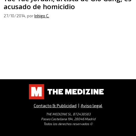
acusado de homicidio
27/10/2014
, por
Inhigo C.
Contacto & Publicidad
|
Aviso legal
THE MEDIZINE SL, B72438583
Paseo Castellana 194, 28046 Madrid
Todos los derechos reservados ©