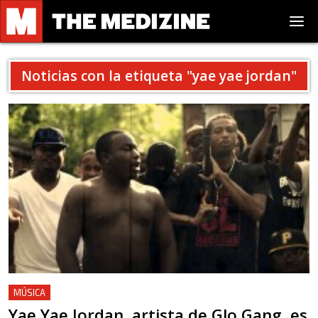
Noticias con la etiqueta "
yae yae jordan
"
MÚSICA
Yae Yae Jordan, artista de Glo Gang, es