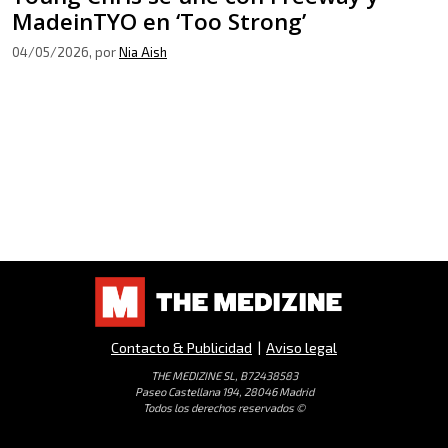
MadeinTYO en ‘Too Strong’
04/05/2026
, por
Nia Aish
Contacto & Publicidad
|
Aviso legal
THE MEDIZINE SL, B72438583
Paseo Castellana 194, 28046 Madrid
Todos los derechos reservados ©