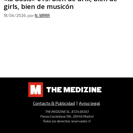
girls, bien de musicón
18/04/2026
, por
N. WRRR
Contacto & Publicidad
|
Aviso legal
THE MEDIZINE SL, B72438583
Paseo Castellana 194, 28046 Madrid
Todos los derechos reservados ©