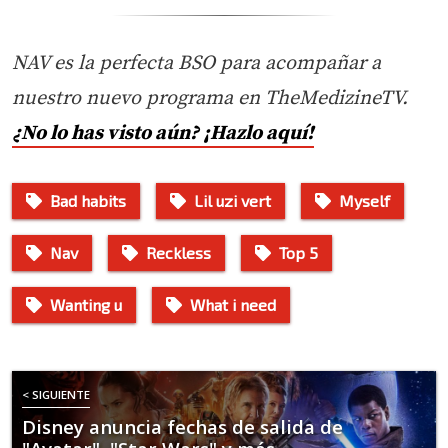
NAV es la perfecta BSO para acompañar a
nuestro nuevo programa en TheMedizineTV.
¿No lo has visto aún? ¡Hazlo aquí!
Bad habits
Lil uzi vert
Myself
Nav
Reckless
Top 5
Wanting u
What i need
< SIGUIENTE
Disney anuncia fechas de salida de