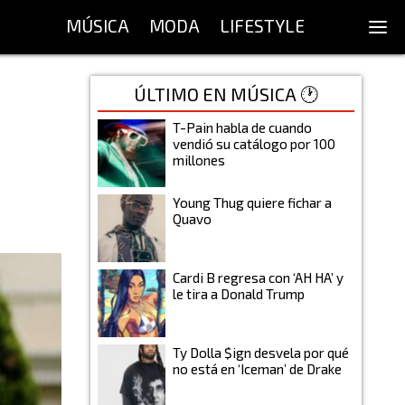
MÚSICA
MODA
LIFESTYLE
ÚLTIMO EN MÚSICA 🕐
T-Pain habla de cuando
vendió su catálogo por 100
millones
Young Thug quiere fichar a
Quavo
Cardi B regresa con ‘AH HA’ y
le tira a Donald Trump
Ty Dolla $ign desvela por qué
no está en ‘Iceman’ de Drake