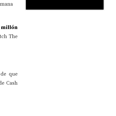
semana
millón
tch The
 de que
de Cash