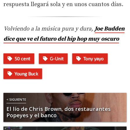
respuesta llegará sola y en unos cuantos días.
Volviendo a la música pura y dura,
Joe Budden
dice que ve el futuro del hip hop muy oscuro
50 cent
G-Unit
Tony yayo
Young Buck
< SIGUIENTE
El lío de Chris Brown, dos restaurantes
Popeyes y el banco