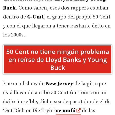
Buck
. Como saben, esos dos rappers estaban
dentro de
G-Unit
, el grupo del propio 50 Cent
y con el que llegaron a tener bastante éxito en
los 2000s.
50 Cent no tiene ningún problema
en reírse de Lloyd Banks y Young
Buck
Fue en el show de
New Jersey
de la gira que
está llevando a cabo 50 Cent (un tour con un
éxito increíble, dicho sea de paso) donde el de
‘Get Rich or Die Tryin’
se mofó
de las