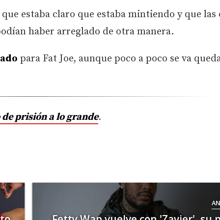
que estaba claro que estaba mintiendo y que las 
 podían haber arreglado de otra manera.
cado
para Fat Joe, aunque poco a poco se va qued
 de prisión a lo grande
.
AN
to
Fetty Wap vuelve con 'Zavier', su 