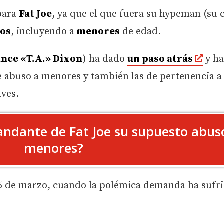
para
Fat Joe
, ya que el que fuera su hypeman (su c
os
, incluyendo a
menores
de edad.
nce «T.A.» Dixon
) ha dado
un paso atrás
y ha
 abuso a menores y también las de pertenencia a
aves.
andante de Fat Joe su supuesto abus
menores?
6 de marzo, cuando la polémica demanda ha sufr