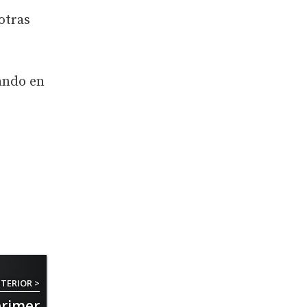
otras
ando en
TERIOR >
primer