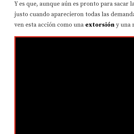
Y es que, aunque aún es pronto para sacar l
justo cuando aparecieron todas las demand
ven esta acción como una
extorsión
y una 