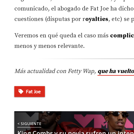
comunicado, el abogado de Fat Joe ha dicho 
cuestiones (disputas por r
oyalties
, etc) se
Veremos en qué queda el caso más
compli
menos y menos relevante.
Más actualidad con Fetty Wap,
que ha vuelto
Fat Joe
< SIGUIENTE
King Combs y su novia sufren un inten