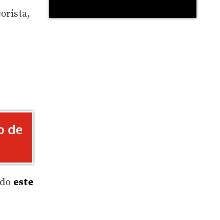
orista,
o de
ido
este