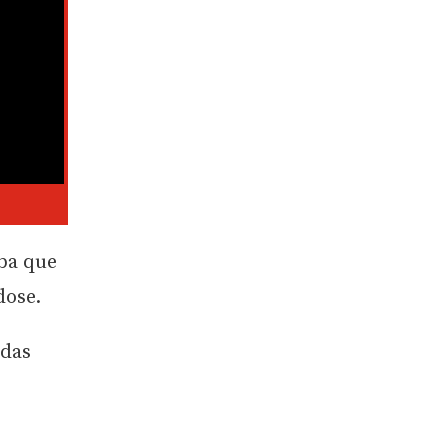
ba que
dose.
adas