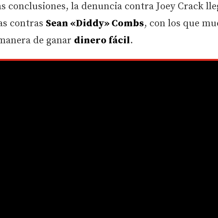
as conclusiones, la denuncia contra Joey Crack ll
as contras
Sean «Diddy» Combs
, con los que m
manera de ganar
dinero fácil
.