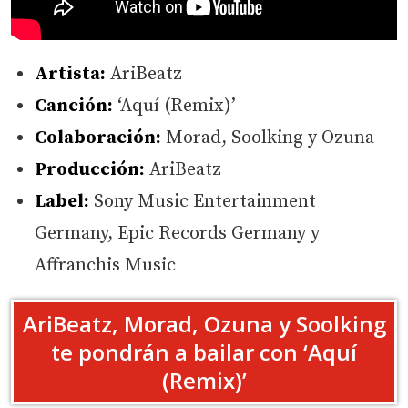
Artista:
AriBeatz
Canción:
‘Aquí (Remix)’
Colaboración:
Morad, Soolking y Ozuna
Producción:
AriBeatz
Label:
Sony Music Entertainment
Germany, Epic Records Germany y
Affranchis Music
AriBeatz, Morad, Ozuna y Soolking
te pondrán a bailar con ‘Aquí
(Remix)’