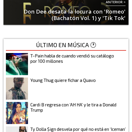
ANTERIOR >
Don Dee desata la locura con 'Romeo'
(Bachatón Vol. 1) y 'Tik Tok'
ÚLTIMO EN MÚSICA 🕐
T-Pain habla de cuando vendió su catálogo
por 100 millones
Young Thug quiere fichar a Quavo
Cardi B regresa con ‘AH HA’ y le tira a Donald
Trump
Ty Dolla $ign desvela por qué no está en ‘Iceman’