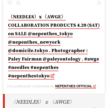
〈NEEDLES〉x〈AWGE〉
COLLABORATION PRODUCTS 4.20 (SAT)
on SALE @nepenthes_tokyo
@nepenthes_newyork
@domicile.tokyo . Photographer :
Paley Fairman @paleyontology . #awge
#needles #nepenthes
#nepenthestokyo
Una publicación compartida de
NEPENTHES OFFICIAL
(@nepenthes.official) el
〈NEEDLES〉 x 〈AWGE〉