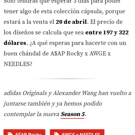
Solo tendrás que esperar 3 días para poder
tener algo de esta colección cápsula, porque
estará a la venta el
20 de abril
. El precio de
los diseños se calcula que sea
entre 197 y 322
dólares
. ¿A qué esperas para hacerte con un
buen chándal de A$AP Rocky x AWGE x
NEEDLES?
adidas Originals y Alexander Wang han vuelto a
juntarse también y ya hemos podido
contemplar la nueva
Season 5
.
A$AP Rocky
AWGE x NEEDLES