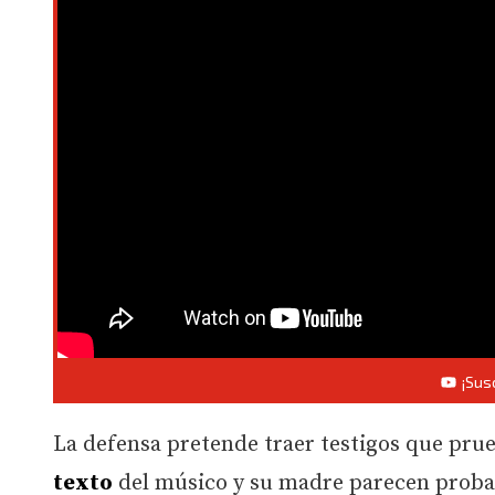
¡Sus
La defensa pretende traer testigos que prue
texto
del músico y su madre parecen probar 