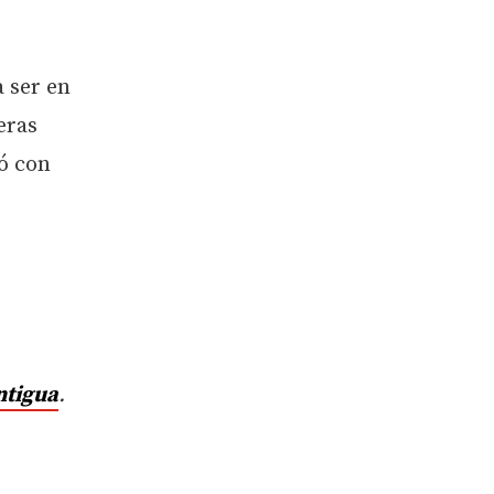
a ser en
eras
ó con
ntigua
.