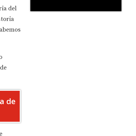
ria del
storia
 sabemos
o
 de
ha de
e