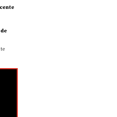
cente
 de
te