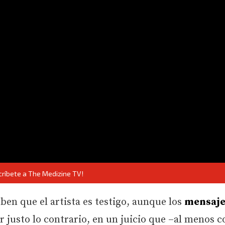
críbete a The Medizine TV!
ben que el artista es testigo, aunque los
mensaje
justo lo contrario, en un juicio que –al menos c