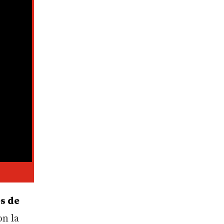
s de
on la