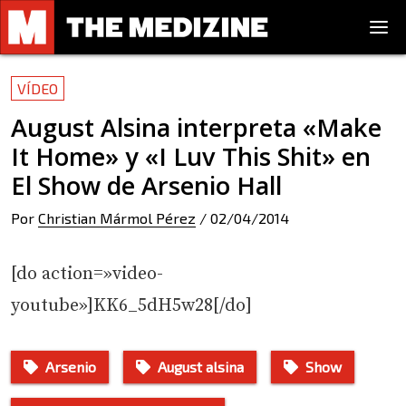
VÍDEO
August Alsina interpreta «Make
It Home» y «I Luv This Shit» en
El Show de Arsenio Hall
Por
Christian Mármol Pérez
/
02/04/2014
[do action=»video-
youtube»]KK6_5dH5w28[/do]
Arsenio
August alsina
Show