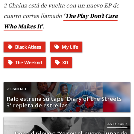
2 Chainz está de vuelta con un nuevo EP de
cuatro cortes llamado
‘The Play Don’t Care
Who Makes It’
.
Black Atlass
My Life
The Weeknd
XO
< SIGUIENTE
Ralo estrena su tape 'Diary of the Streets
3' repleta de estrellas
ANTERIOR >
Donald Glover: "Yo soy el nuevo Tupac de