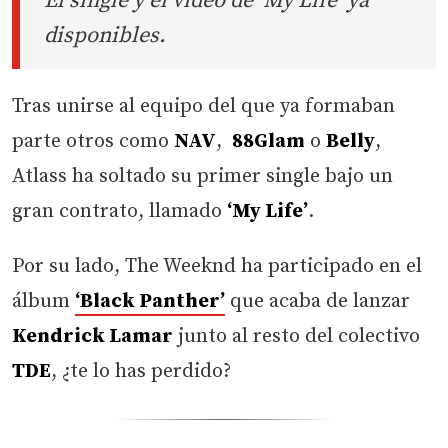
El single y el vídeo de ‘My Life’ ya
disponibles.
Tras unirse al equipo del que ya formaban
parte otros como
NAV
,
88Glam
o
Belly
,
Atlass ha soltado su primer single bajo un
gran contrato, llamado
‘My Life’
.
Por su lado, The Weeknd ha participado en el
álbum
‘Black Panther’
que acaba de lanzar
Kendrick Lamar
junto al resto del colectivo
TDE
, ¿te lo has perdido?