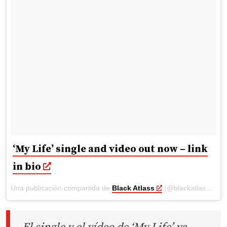
‘My Life’ single and video out now – link
in bio
Una publicación compartida de
Black Atlass
(@blackatlass) el
F