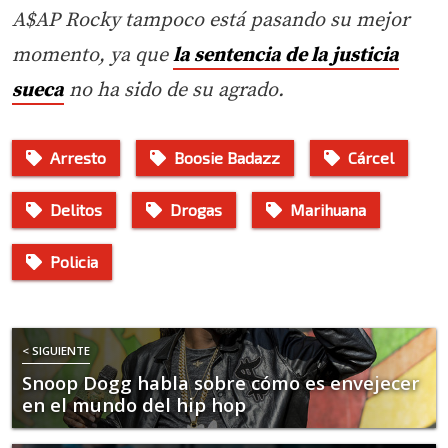
A$AP Rocky tampoco está pasando su mejor
momento, ya que
la sentencia de la justicia
sueca
no ha sido de su agrado.
Arresto
Boosie Badazz
Cárcel
Delitos
Drogas
Marihuana
Policia
< SIGUIENTE
Snoop Dogg habla sobre cómo es envejecer
en el mundo del hip hop