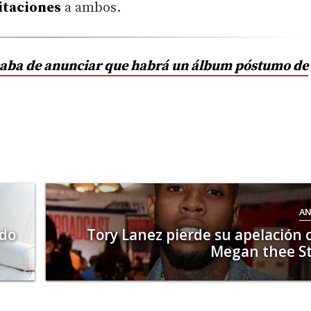
itaciones
a ambos.
caba de anunciar que habrá un álbum póstumo de
AN
ado
Tory Lanez pierde su apelación 
Megan thee St