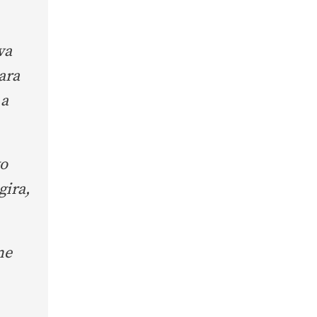
va
ara
 a
yo
gira,
me