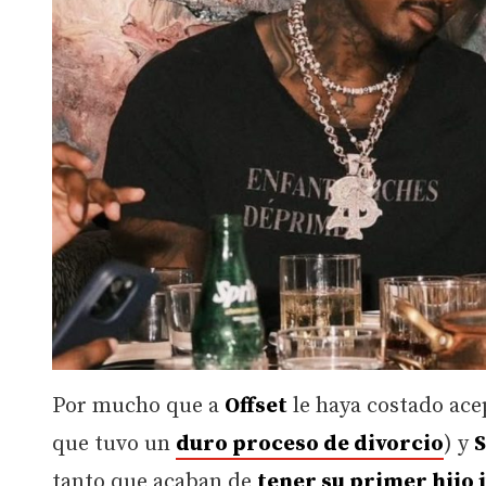
Por mucho que a
Offset
le haya costado acep
que tuvo un
duro proceso de divorcio
) y
S
tanto que acaban de
tener su primer hijo 