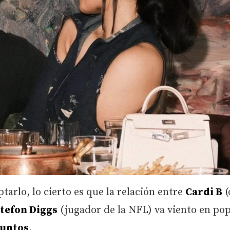
tarlo, lo cierto es que la relación entre
Cardi B
(
tefon Diggs
(jugador de la NFL) va viento en pop
juntos
.