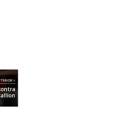
TERIOR >
contra
allion