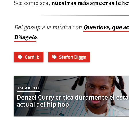
Sea como sea,
nuestras más sinceras felic
Del gossip a la música con
Questlove, que a
D’Angelo
.
Cardi b
Stefon Diggs
< SIGUIENTE
Denzel Curry critica duramente el est
actual del hip hop