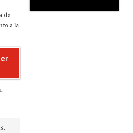
a de
nto a la
mer
s
.
s.