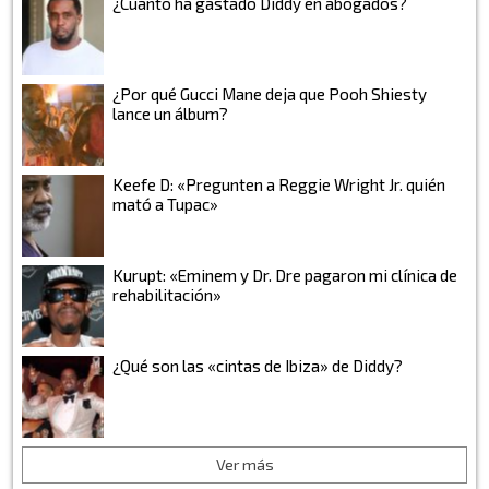
¿Cuánto ha gastado Diddy en abogados?
¿Por qué Gucci Mane deja que Pooh Shiesty
lance un álbum?
Keefe D: «Pregunten a Reggie Wright Jr. quién
mató a Tupac»
Kurupt: «Eminem y Dr. Dre pagaron mi clínica de
rehabilitación»
¿Qué son las «cintas de Ibiza» de Diddy?
Ver más