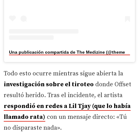
Una publicación compartida de The Medizine (@themedizine)
Todo esto ocurre mientras sigue abierta la
investigación sobre el tiroteo
donde Offset
resultó herido. Tras el incidente, el artista
respondió en redes a Lil Tjay (que lo había
llamado rata)
con un mensaje directo: «Tú
no disparaste nada».