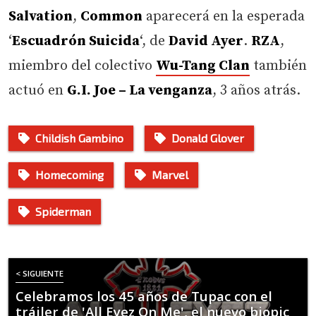
Salvation
,
Common
aparecerá en la esperada
‘
Escuadrón Suicida
‘, de
David Ayer
.
RZA
,
miembro del colectivo
Wu-Tang Clan
también
actuó en
G.I. Joe – La venganza
, 3 años atrás.
Childish Gambino
Donald Glover
Homecoming
Marvel
Spiderman
< SIGUIENTE
Celebramos los 45 años de Tupac con el
tráiler de 'All Eyez On Me', el nuevo biopic