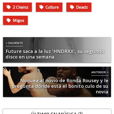
2 Chainz
Culture
Deadz
Migos
< SIGUIENTE
Future saca a la luz 'HNDRXX', su segundo
disco en una semana
ANTERIOR >
Noquea al novio de Ronda Rousey y le
pregunta dónde está el bonito culo de su
novia