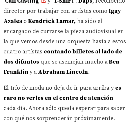
‘Call Casting’
y
‘T-Shirt’
.
Daps
, reconocido
director por trabajar con artistas como
Iggy
Azalea
o
Kendrick Lamar,
ha sido el
encargado de currarse la pieza audiovisual en
la que vemos desde una orquesta hasta a estos
cuatro artistas
contando billetes al lado de
dos difuntos
que se asemejan mucho a
Ben
Franklin
y a
Abraham Lincoln
.
El trío de moda no deja de ir para arriba y
es
raro no verles en el centro de atención
cada día. Ahora sólo queda esperar para saber
con qué nos sorprenderán próximamente.