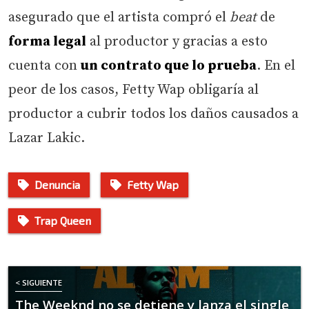
asegurado que el artista compró el
beat
de
forma legal
al productor y gracias a esto
cuenta con
un contrato que lo prueba
. En el
peor de los casos, Fetty Wap obligaría al
productor a cubrir todos los daños causados a
Lazar Lakic.
Denuncia
Fetty Wap
Trap Queen
< SIGUIENTE
The Weeknd no se detiene y lanza el single