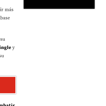
 ir más
 base
 su
ingle
y
su
mbatir