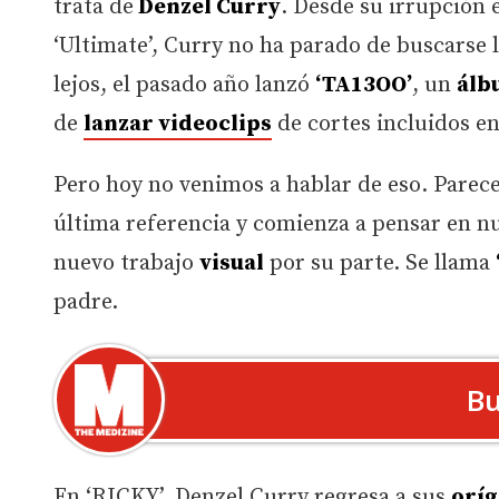
trata de
Denzel Curry
. Desde su irrupción
‘Ultimate’, Curry no ha parado de buscarse
lejos, el pasado año lanzó
‘TA13OO’
, un
álb
de
lanzar videoclips
de cortes incluidos en
Pero hoy no venimos a hablar de eso. Parece
última referencia y comienza a pensar en n
nuevo trabajo
visual
por su parte. Se llama
padre.
Bu
En ‘RICKY’, Denzel Curry regresa a sus
orí