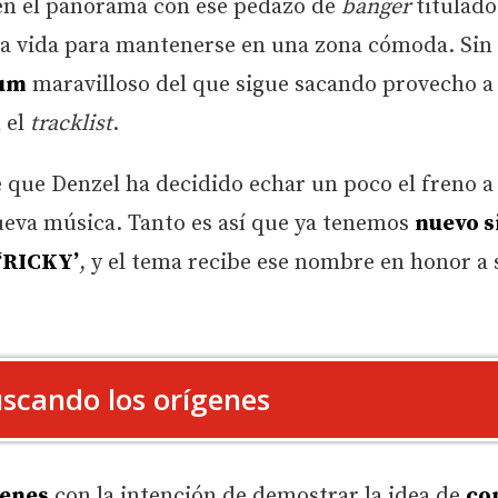
 en el panorama con ese pedazo de
banger
titulado
 la vida para mantenerse en una zona cómoda. Sin
um
maravilloso del que sigue sacando provecho a
 el
tracklist
.
 que Denzel ha decidido echar un poco el freno a
ueva música. Tanto es así que ya tenemos
nuevo s
‘RICKY’
, y el tema recibe ese nombre en honor a 
scando los orígenes
genes
con la intención de demostrar la idea de
co