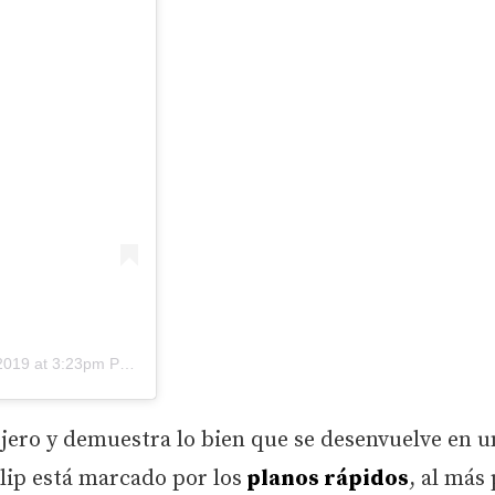
019 at 3:23pm PDT
ejero y demuestra lo bien que se desenvuelve en u
clip está marcado por los
planos rápidos
, al más