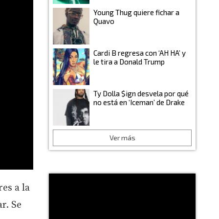
Young Thug quiere fichar a
Quavo
Cardi B regresa con ‘AH HA’ y
le tira a Donald Trump
Ty Dolla $ign desvela por qué
no está en ‘Iceman’ de Drake
Ver más
es a la
r. Se