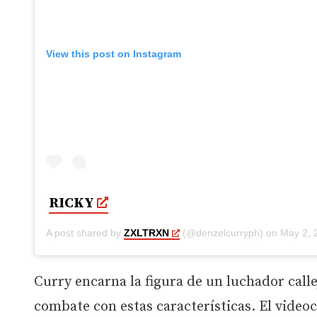
View this post on Instagram
RICKY
A post shared by
ZXLTRXN
(@denzelcurryph) on
May 2, 2
Curry encarna la figura de un luchador call
combate con estas características. El video