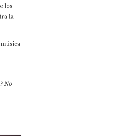
e los
ra la
u música
s? No