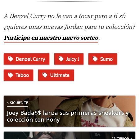
A Denzel Curry no le van a tocar pero a ti sí:
¿quieres unas nuevas Jordan para tu colección?
Participa en nuestro nuevo sorteo
.
Denzel Curry
Juicy J
Sumo
Taboo
Ultimate
< SIGUIENTE
Joey Bada$$ lanza sus primeras sneakers y
colección con Pony
ANTERIOR >