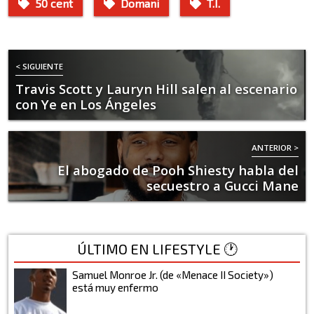
50 cent
Domani
T.I.
< SIGUIENTE
Travis Scott y Lauryn Hill salen al escenario
con Ye en Los Ángeles
ANTERIOR >
El abogado de Pooh Shiesty habla del
secuestro a Gucci Mane
ÚLTIMO EN LIFESTYLE 🕐
Samuel Monroe Jr. (de «Menace II Society»)
está muy enfermo